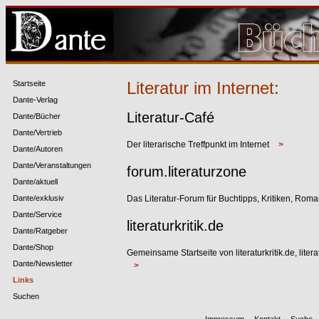
Literatur im Internet:
Startseite
Dante-Verlag
Literatur-Café
Dante/Bücher
Dante/Vertrieb
Der literarische Treffpunkt im Internet
>
Dante/Autoren
Dante/Veranstaltungen
forum.literaturzone
Dante/aktuell
Dante/exklusiv
Das Literatur-Forum für Buchtipps, Kritiken, Rom
Dante/Service
literaturkritik.de
Dante/Ratgeber
Dante/Shop
Gemeinsame Startseite von literaturkritik.de, lite
Dante/Newsletter
>
Links
Suchen